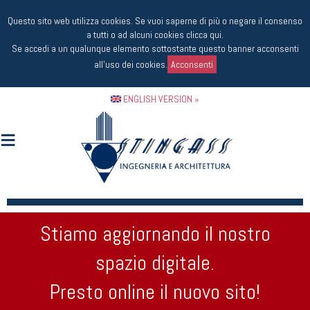
Questo sito web utilizza cookies. Se vuoi saperne di più o negare il consenso
a tutti o ad alcuni cookies
clicca qui
.
Se accedi a un qualunque elemento sottostante questo banner acconsenti
all'uso dei cookies.
Acconsenti
ENGLISH VERSION »
Stiamo aggiornando il nostro
spazio digitale.
Presto online il nuovo sito!